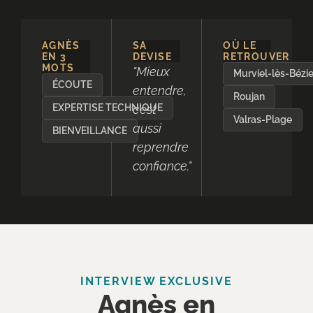
AGNÈS
SA
OÙ LE
EN 3
DEVISE
RETROUVER
MOTS
"
Mieux
Murviel-lès-Bézie
ÉCOUTE
entendre,
Roujan
EXPERTISE TECHNIQUE
c’est
Valras-Plage
aussi
BIENVEILLANCE
reprendre
confiance.
"
INTERVIEW EXCLUSIVE
Agnès en