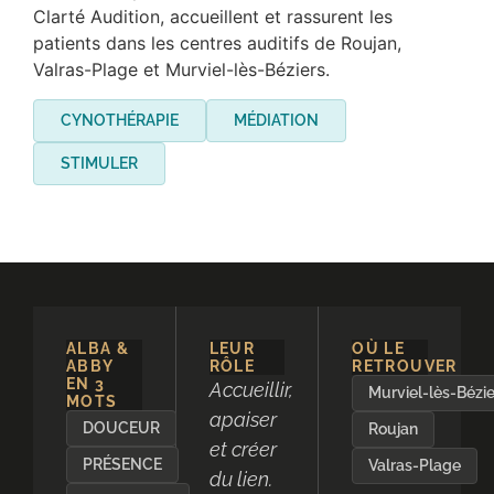
Clarté Audition, accueillent et rassurent les
patients dans les centres auditifs de Roujan,
Valras-Plage et Murviel-lès-Béziers.
CYNOTHÉRAPIE
MÉDIATION
STIMULER
ALBA &
LEUR
OÙ LE
ABBY
RÔLE
RETROUVER
EN 3
Accueillir,
Murviel-lès-Bézie
MOTS
apaiser
DOUCEUR
Roujan
et créer
PRÉSENCE
Valras-Plage
du lien.