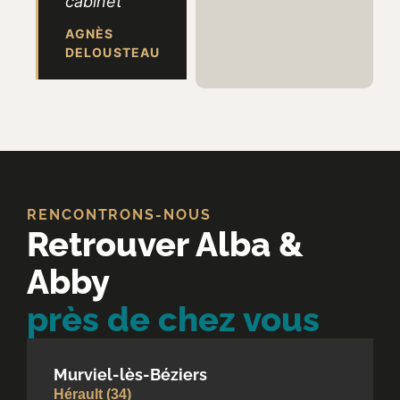
cabinet
AGNÈS
DELOUSTEAU
RENCONTRONS-NOUS
Retrouver Alba &
Abby
près de chez vous
Murviel-lès-Béziers
Hérault (34)