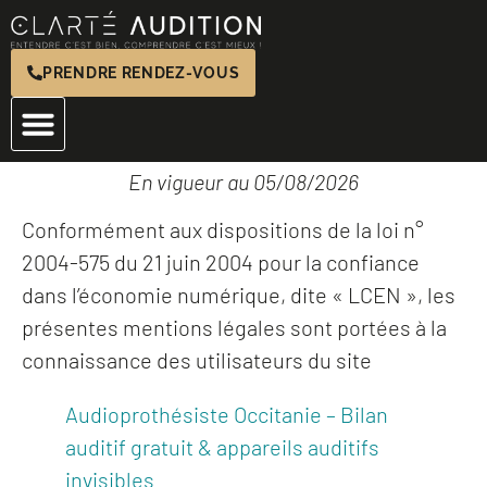
PRENDRE RENDEZ-VOUS
MENTIONS LÉGALES
Nos services
Trouver un centre
Nos avis
En vigueur au 05/08/2026
Conformément aux dispositions de la loi n°
2004-575 du 21 juin 2004 pour la confiance
dans l’économie numérique, dite « LCEN », les
présentes mentions légales sont portées à la
connaissance des utilisateurs du site
Audioprothésiste Occitanie – Bilan
auditif gratuit & appareils auditifs
invisibles